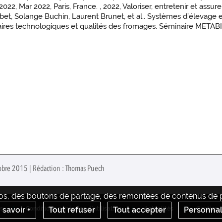
, Mar 2022, Paris, France. , 2022, Valoriser, entretenir et assurer
bet, Solange Buchin, Laurent Brunet, et al.. Systèmes d’élevage e
néraires technologiques et qualités des fromages. Séminaire METABI
tobre 2015 | Rédaction : Thomas Puech
déos, des boutons de partage, des remontées de contenus de pl
 savoir +
Tout refuser
Tout accepter
Personnal
s
Conditions générales d'utilisation
Actualités
Gestion 