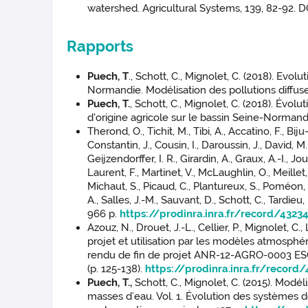
watershed. Agricultural Systems, 139, 82-92. D
Rapports
Puech, T
., Schott, C., Mignolet, C. (2018). Ev
Normandie. Modélisation des pollutions diffus
Puech, T.
, Schott, C., Mignolet, C. (2018). Évo
d'origine agricole sur le bassin Seine-Norman
Therond, O., Tichit, M., Tibi, A., Accatino, F., Bi
Constantin, J., Cousin, I., Daroussin, J., David, 
Geijzendorffer, I. R., Girardin, A., Graux, A.-I., Jo
Laurent, F., Martinet, V., McLaughlin, O., Meillet,
Michaut, S., Picaud, C., Plantureux, S., Poméon, 
A., Salles, J.-M., Sauvant, D., Schott, C., Tar
966 p.
https://prodinra.inra.fr/record/4323
Azouz, N., Drouet, J.-L., Cellier, P., Mignolet, C., 
projet et utilisation par les modèles atmosphé
rendu de fin de projet ANR-12-AGRO-0003 ESCAP
(p. 125-138).
https://prodinra.inra.fr/record
Puech, T.,
Schott, C., Mignolet, C. (2015). Modé
masses d’eau. Vol. 1. Évolution des systèmes 