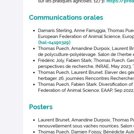
sur les pratiques agricoles. 127 p.
https://prod
Communications orales
Damaris Sterling, Anne Farruggia, Thomas Puech.
European Federation of Animal Science, Europe
⟨hal-04190329⟩
Thomas Puech, Amandine Durpoix, Laurent Brune
de polyculture-polyélevage. Salon de l'herbe e
Frédéric Joly, Fabien Stark, Thomas Puech. Ges
perspectives de recherche, INRAE, May 2023, T
Thomas Puech, Laurent Brunet. Elever des géni
herbager. 26. journées Rencontres Recherches
Thomas Puech, Fabien Stark. Diversification of
Federation of Animal Science, EAAP, Sep 2022, 
Posters
Laurent Brunet, Amandine Durpoix, Thomas Pue
renouvellement sous vaches nourrices. Salon d
Thomas Puech, Damien Foissy, Bénédicte Autret