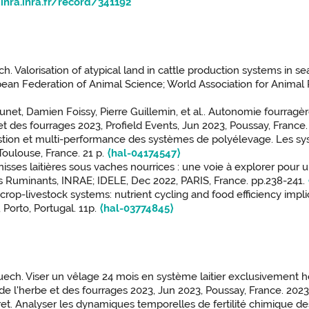
inra.inra.fr/record/341192
 Valorisation of atypical land in cattle production systems in sea
an Federation of Animal Science; World Association for Animal P
t, Damien Foissy, Pierre Guillemin, et al.. Autonomie fourragèr
t des fourrages 2023, Profield Events, Jun 2023, Poussay, France.
tion et multi-performance des systèmes de polyélevage. Les systè
oulouse, France. 21 p.
⟨hal-04174547⟩
sses laitières sous vaches nourrices : une voie à explorer pou
 Ruminants, INRAE; IDELE, Dec 2022, PARIS, France. pp.238-241.
 crop-livestock systems: nutrient cycling and food efficiency imp
Porto, Portugal. 11p.
⟨hal-03774845⟩
ch. Viser un vêlage 24 mois en système laitier exclusivement h
e l'herbe et des fourrages 2023, Jun 2023, Poussay, France. 202
. Analyser les dynamiques temporelles de fertilité chimique des