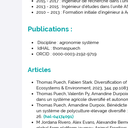
2015 - 2017 : Ingénieur de recherche dans l’un
2013 - 2015 : Ingénieur d’études dans l’unité 
2010 – 2013 : Formation initiale d’ingénieur à 
Publications :
Discipline : agronomie système
IdHAL : thomaspuech
ORCID : 0000-0003-2192-9719
Articles
Thomas Puech, Fabien Stark. Diversification of
Ecosystems & Environment, 2023, 344, pp.108
Thomas Puech, Valentin Py, Amandine Durpoix.
dans un système agricole diversifié et autonom
Thomas Puech, Amandine Durpoix, Bénédicte Aut
un système de polyculture-élevage diversifié :
26.
⟨hal-04174091⟩
M Jordana Rivero, Alex Evans, Alexandre Berndt