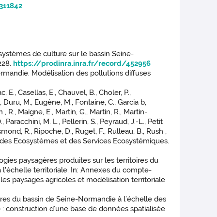
/311842
 systèmes de culture sur le bassin Seine-
228.
https://prodinra.inra.fr/record/452956
Normandie. Modélisation des pollutions diffuses
, E., Casellas, E., Chauvel, B., Choler, P.,
., Duru, M., Eugène, M., Fontaine, C., Garcia b,
n , R., Maigne, E., Martin, G., Martin, R., Martin-
Paracchini, M. L., Pellerin, S., Peyraud, J.-L., Petit
esmond, R., Ripoche, D., Ruget, F., Rulleau, B., Rush ,
çaise des Ecosystèmes et des Services Ecosystémiques.
ogies paysagères produites sur les territoires du
l'échelle territoriale. In: Annexes du compte-
s paysages agricoles et modélisation territoriale
ifères du bassin de Seine-Normandie à l’échelle des
 : construction d’une base de données spatialisée