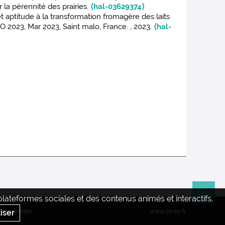
 la pérennité des prairies.
⟨hal-03629374⟩
t aptitude à la transformation fromagère des laits
O 2023, Mar 2023, Saint malo, France. , 2023.
⟨hal-
ateformes sociales et des contenus animés et interactifs.
Re
iser
des cookies
www.inrae.fr