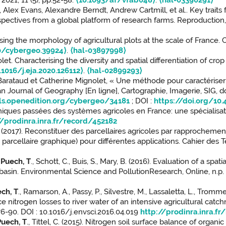
2021, 11 (5), pp.52-58.
⟨10.1093/af/vfab048⟩
.
⟨hal-03390291⟩
 Alex Evans, Alexandre Berndt, Andrew Cartmill, et al.. Key traits
pectives from a global platform of research farms. Reproduction, F
sing the morphology of agricultural plots at the scale of Franc
0/cybergeo.39924⟩
.
⟨hal-03897998⟩
t. Characterising the diversity and spatial differentiation of c
.1016/j.eja.2020.126112⟩
.
⟨hal-02899293⟩
taud et Catherine Mignolet, « Une méthode pour caractériser l’o
an Journal of Geography [En ligne], Cartographie, Imagerie, SIG, 
als.openedition.org/cybergeo/34181
; DOI :
https://doi.org/10
amiques passées des systèmes agricoles en France: une spécialisati
//prodinra.inra.fr/record/452182
 C. (2017). Reconstituer des parcellaires agricoles par rapprocheme
e parcellaire graphique) pour différentes applications. Cahier des T
,
Puech, T
., Schott, C., Buis, S., Mary, B. (2016). Evaluation of a s
basin. Environmental Science and PollutionResearch, Online, n.p.
ch, T
., Ramarson, A., Passy, P., Silvestre, M., Lassaletta, L., Tromme
nitrogen losses to river water of an intensive agricultural catch
76-90. DOI : 10.1016/j.envsci.2016.04.019
http://prodinra.inra.f
Puech, T
., Tittel, C. (2015). Nitrogen soil surface balance of orga