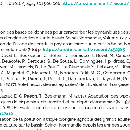
OI : 10.1016/j.agsy.2015.06.006
https://prodinra.inra.fr/record
olution des bases de données pour caractériser les dynamiques des
es d'origine agricole sur le bassin Seine-Normandie, Volume 1/7. 
lution de l'usage des produits phytosanitaires sur le bassin Seine-
die, Volume 6/7. 84 p.
https://prodinra.inra.fr/record/452985
ju-Duval, L., Bockstaller, C., Bohan, D., Bonaudo, T., Boval, M., Cahuzac
M., Delacote, P., Derocles, S., De Sousa, L., Domingues, j. p., dross, C
uven, M., Langlois, B., Le Bas, C., Le Bissonnais, Y., Lelievre, V., Lifra
 A., Mignolet, C., Mouchet , M., Nozieres-Petit, M.-O., Ostermann, O., 
T., Porcher, E.,
Puech, T.
, Puillet, L., Rambonilaza, T., Raynal, H., R
dieu, L. (2017). Volet "écosystèmes agricoles" de l’Evaluation Fran
43
.
Lazrak, E.-G.,
Puech, T
., Beekmann, M. (2017). Adaptation des typol
riques de dispersion, de transfert et de dépôt d'ammoniac (NH3) à 
ADE : Evalutation de scénarios sur la cascade de l'azote dans le
/427410
lisation de la pollution nitrique d’origine agricole des grands aqu
de culture sur le bassin Seine- Normandie depuis les années 2000