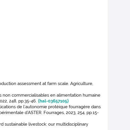
oduction assessment at farm scale. Agriculture,
ons non commercialisables en alimentation humaine
022, 248, pp.35-46.
⟨hal-03657105⟩
lications de l’autonomie protéique fourragère dans
xpérimentale d’ASTER. Fourrages, 2023, 254, pp.15-
 sustainable livestock: our multidisciplinary