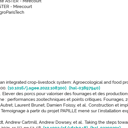
ité ASTER - Mirecourt
ASTER - Mirecourt
AgroParisTech
 an integrated crop-livestock system: Agroecological and food pr
300.
⟨10.1016/j.agee.2022.108300⟩
.
⟨hal-03897940⟩
 Elever des porcs pour valoriser des fourrages et des producti
e : performances zootechniques et points critiques. Fourrages, 2
ret, Laurent Brunet, Damien Foissy, et al.. Construction et imp
 Témoignage à partir du projet PAPILLE mené sur l’installation e
, Andrew Cartmill, Andrew Dowsey, et al.. Taking the steps toward