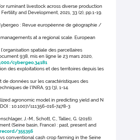
 for ruminant livestock across diverse production
ertility and Development, 2021, 33 (2), pp.1-19.
e. Cybergeo : Revue européenne de géographie /
rop managements at a regional scale. European
rganisation spatiale des parcellaires
document 938, mis en ligne le 23 mars 2020,
.4000/cybergeo.34181
on des exploitations et des territoires depuis les
nt de données sur les caractéristiques des
echniques de l'INRA, 93 (3), 1-14.
patialized agronomic model in predicting yield and N
 DOI : 10.1007/s11356-016-7478-3
nschlager, J.-M., Schott, C., Tallec, G. (2016).
ment (Seine basin, France) : past, present and
r/record/355356
nic vs conventional cash crop farming in the Seine