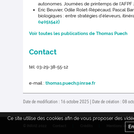
autonomes. Journées de printemps de l'AFPF 2022
Eric Beuvier, Odile Rolet-Répécaud, Pascal Bar
biologiques : entre stratégies d’éleveurs, iti
04051542
⟩
Voir toutes les publications de Thomas Puech
Contact
tél: 03-29-38-55-12
e-mail :
thomas.puech@inrae.fr
Date de modification : 16 octobre 2025 | Date de création : 08 oc
Ce site utilise des cookies afin de vous proposer des vi
En
© INRAE 2022
Contact
Crédits
Mentions legale