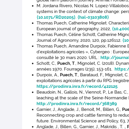
global farm platform journey. Animal Frontiers, 
M. Jordana Rivero, Nicolas N. Lopez-Villalobos,
systems in the context of climate change: pers
⟨10.1071/RD20205⟩
.
⟨hal-03103808⟩
Thomas Puech, Catherine Mignolet. Characteri
European journal of geography, 2022,
⟨10.400
Thomas Puech, Céline Schott, Catherine Mignole
Journal of Agronomy, 2020, 120, pp.126112.
⟨10
Thomas Puech, Amandine Durpoix, Fabienne Bara
d’exploitations agricoles », Cybergeo : Europe
consulté le 30 mars 2020. URL :
http://journ
Schott, C.,
Puech, T
., Mignolet, C. (2018). Dyn
années 1970. Fourrages (235), 153-161.
https:
Durpoix, A.,
Puech, T
., Barataud, F., Mignolet,
exploitations agricoles à partir du RPG (registr
https://prodinra.inra.fr/record/422125
Beaudoin, N., Gallois, N., Viennot, P., Le Bas, C.
leaching at the scale of the Seine-Normandie 
http://prodinra.inra.fr/record/368389
Garnier, J., Anglade, J., Benoit, M., Billen, G.,
Pue
Reconnecting crop and cattle farming to reduce 
future. Environmental Science and Policy, 63, 
Anglade, J., Billen, G., Garnier, J., Makridis , T. .,