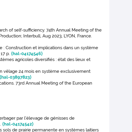
rch of self-sufficiency. 74th Annual Meeting of the
roduction; Interbull, Aug 2023, LYON, France.
e : Construction et implications dans un système
 17 p.
⟨hal-04174546⟩
mes agricoles diversifiés : état des lieux et
r un vêlage 24 mois en système exclusivement
⟨hal-03897823⟩
lications. 73rd Annual Meeting of the European
erbager par l'élevage de génisses de
3.
⟨hal-04174542⟩
 sols de prairie permanente en systèmes laitiers